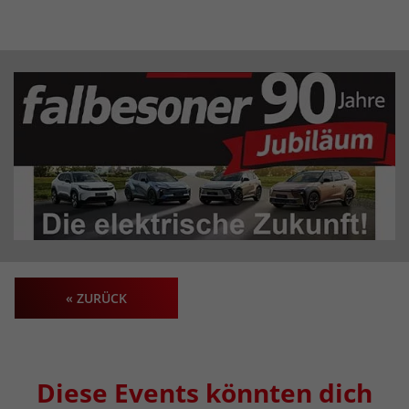
« ZURÜCK
Diese Events könnten dich