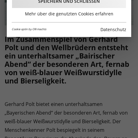
SPEICHERN UND SCHLIESSEN
Mehr über die genutzten Cookies erfahren
Datenschutz
Cookie optin by Olli machts
Im Zusammenspiel von Gerhard
Polt und den Wellbrüdern entsteht
ein unterhaltsamer „Bairischer
Abend“ der besonderen Art, fernab
von weiß-blauer Weißwurstidylle
und Bierseligkeit.
Gerhard Polt bietet einen unterhaltsamen
„Bayerischen Abend“ der besonderen Art, fernab von
weiß-blauer Weißwurstidylle und Bierseligkeit. Der
Menschenkenner Polt bespiegelt in seinem