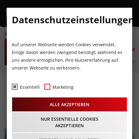
Datenschutzeinstellungen
EVENTKALENDER
DO
FR
SA
SO
MO
D
Auf unserer Webseite werden Cookies verwendet.
6
7
8
9
10
1
Einige davon werden zwingend benötigt, während es
uns andere ermöglichen, Ihre Nutzererfahrung auf
AUGUST
AUGUST
AUGUST
AUGUST
AUGUST
AUG
unserer Webseite zu verbessern.
GERHARD POLT & DIE
Essentiell
Marketing
WELLBRÜDER
ALLE AKZEPTIEREN
03.03.2024 - Beginn 20:00 Uhr
NUR ESSENTIELLE COOKIES
AKZEPTIEREN