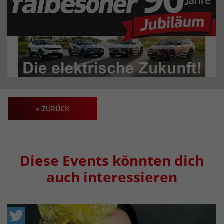
« ZURÜCK
Diese Events könnten dich
auch interessieren