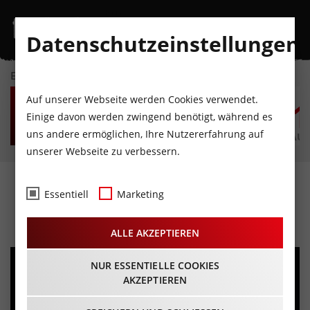
Datenschutzeinstellungen
EVENTKALENDER
SA
SO
MO
DI
MI
D
Auf unserer Webseite werden Cookies verwendet.
8
9
10
11
12
1
Einige davon werden zwingend benötigt, während es
uns andere ermöglichen, Ihre Nutzererfahrung auf
AUGUST
AUGUST
AUGUST
AUGUST
AUGUST
AUG
unserer Webseite zu verbessern.
Hamlet - One Man Show
Essentiell
Marketing
30.04.2024 - Beginn 20:00 Uhr
ALLE AKZEPTIEREN
NUR ESSENTIELLE COOKIES
AKZEPTIEREN