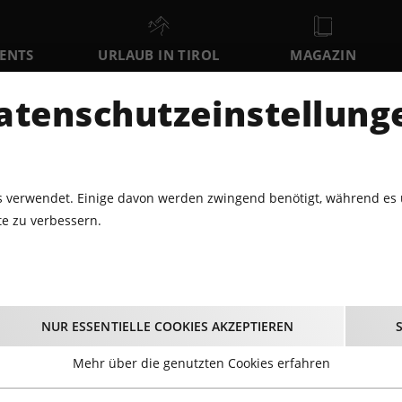
VENTS
URLAUB IN TIROL
MAGAZIN
DER
atenschutzeinstellung
FR
SA
SO
7
8
9
AUGUST
AUGUST
AUGUST
AU
 verwendet. Einige davon werden zwingend benötigt, während es 
e zu verbessern.
ABARETT · THEATER
HERZENSSCHLAMPEREIEN VON UND MIT C
SSCHLAMPEREIEN von 
NUR ESSENTIELLE COOKIES AKZEPTIEREN
Christian Dolezal
Mehr über die genutzten Cookies erfahren
02.05.2023 - Beginn 20:00 Uhr