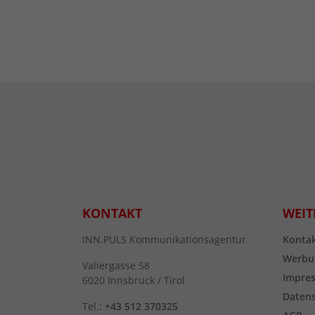
KONTAKT
WEIT
INN.PULS Kommunikationsagentur
Konta
Werbu
Valiergasse 58
Impre
6020 Innsbruck / Tirol
Daten
Tel.:
+43 512 370325