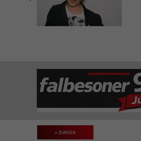
« ZURÜCK