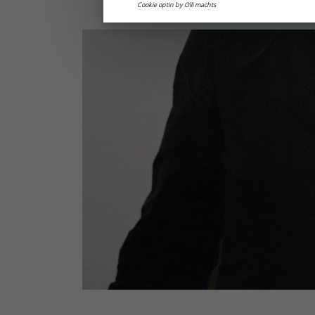
Cookie optin by Olli machts