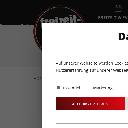
FREIZEIT & E
EVENTKALEN
D
DO
6
AUGUST
Auf unserer Webseite werden Cookies
Nutzererfahrung auf unserer Webseit
HOME
FREIZEIT & EVENTS
KULTUR
K
Essentiell
Marketing
HERZEN
ALLE AKZEPTIEREN