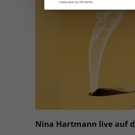
Cookie optin by Olli machts
Nina Hartmann live auf 