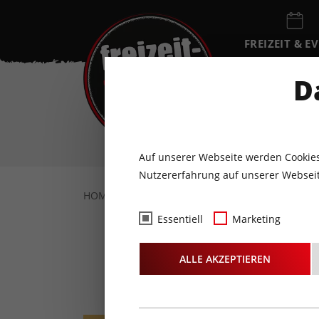
FREIZEIT & E
EVENTKALEN
D
SO
9
AUGUST
Auf unserer Webseite werden Cookies
Nutzererfahrung auf unserer Webseit
HOME
FREIZEIT & EVENTS
KULTUR
K
Essentiell
Marketing
Kaba
ALLE AKZEPTIEREN