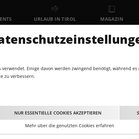
VENTS
URLAUB IN TIROL
MAGAZIN
DER
atenschutzeinstellung
MO
DI
MI
10
11
12
AUGUST
AUGUST
AUGUST
AU
 verwendet. Einige davon werden zwingend benötigt, während es 
e zu verbessern.
ABARETT · THEATER
KABARETT UND DINNER AM SCHIFF
rett und Dinner am S
NUR ESSENTIELLE COOKIES AKZEPTIEREN
08.11.2023 - Beginn 19:00 Uhr
Mehr über die genutzten Cookies erfahren