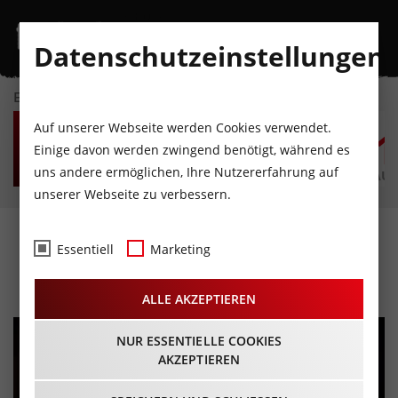
Datenschutzeinstellungen
EVENTKALENDER
FR
SA
SO
MO
DI
M
Auf unserer Webseite werden Cookies verwendet.
7
8
9
10
11
1
Einige davon werden zwingend benötigt, während es
uns andere ermöglichen, Ihre Nutzererfahrung auf
AUGUST
AUGUST
AUGUST
AUGUST
AUGUST
AUG
unserer Webseite zu verbessern.
Ladies Night
Essentiell
Marketing
18.05.2024 - Beginn 20:15 Uhr
ALLE AKZEPTIEREN
NUR ESSENTIELLE COOKIES
AKZEPTIEREN