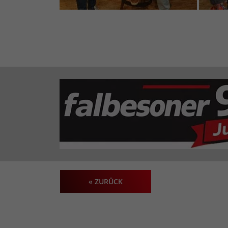
« ZURÜCK