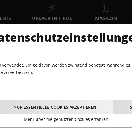
VENTS
URLAUB IN TIROL
MAGAZIN
DER
atenschutzeinstellung
SA
SO
MO
8
9
10
AUGUST
AUGUST
AUGUST
AU
 verwendet. Einige davon werden zwingend benötigt, während es 
e zu verbessern.
ABARETT · THEATER
LADIES NIGHT
Ladies Night
NUR ESSENTIELLE COOKIES AKZEPTIEREN
25.05.2024 - Beginn 20:15 Uhr
Mehr über die genutzten Cookies erfahren