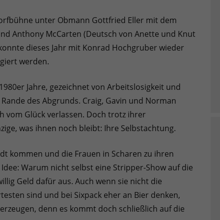
Dorfbühne unter Obmann Gottfried Eller mit dem
und Anthony McCarten (Deutsch von Anette und Knut
 konnte dieses Jahr mit Konrad Hochgruber wieder
giert werden.
1980er Jahre, gezeichnet von Arbeitslosigkeit und
am Rande des Abgrunds. Craig, Gavin und Norman
ch vom Glück verlassen. Doch trotz ihrer
ige, was ihnen noch bleibt: Ihre Selbstachtung.
adt kommen und die Frauen in Scharen zu ihren
e Idee: Warum nicht selbst eine Stripper-Show auf die
illig Geld dafür aus. Auch wenn sie nicht die
esten sind und bei Sixpack eher an Bier denken,
berzeugen, denn es kommt doch schließlich auf die