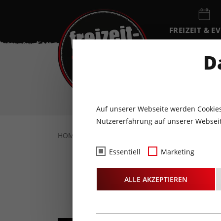
FREIZEIT & E
EVENTKALEN
D
FR
7
AUGUST
Auf unserer Webseite werden Cookies
Nutzererfahrung auf unserer Webseit
HOME
FREIZEIT & EVENTS
KULTUR
K
Essentiell
Marketing
ALLE AKZEPTIEREN