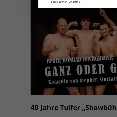
Cookie optin by Olli machts
40 Jahre Tulfer „Showbüh