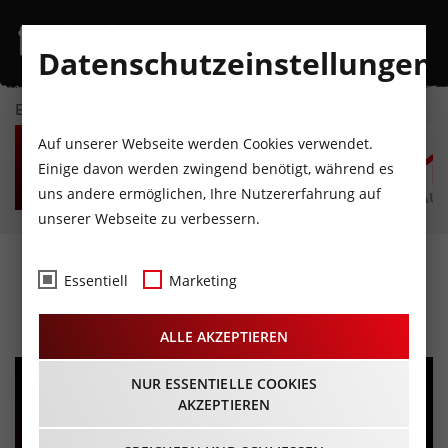
Datenschutzeinstellungen
EVENTKALENDER
FR
SA
SO
MO
DI
M
Auf unserer Webseite werden Cookies verwendet.
7
8
9
10
11
1
Einige davon werden zwingend benötigt, während es
uns andere ermöglichen, Ihre Nutzererfahrung auf
AUGUST
AUGUST
AUGUST
AUGUST
AUGUST
AUG
unserer Webseite zu verbessern.
Ladies Night
Essentiell
Marketing
29.05.2024 - Beginn 20:15 Uhr
ALLE AKZEPTIEREN
NUR ESSENTIELLE COOKIES
AKZEPTIEREN