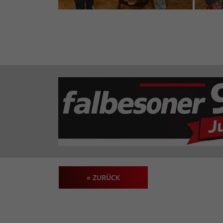
« ZURÜCK