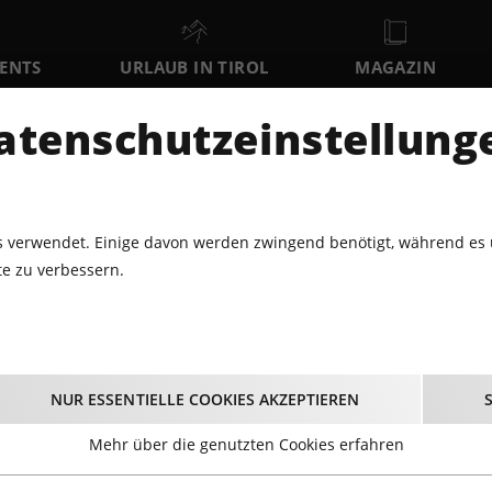
VENTS
URLAUB IN TIROL
MAGAZIN
DER
atenschutzeinstellung
FR
SA
SO
7
8
9
AUGUST
AUGUST
AUGUST
AU
 verwendet. Einige davon werden zwingend benötigt, während es 
e zu verbessern.
ABARETT · THEATER
LADIES NIGHT
Ladies Night
NUR ESSENTIELLE COOKIES AKZEPTIEREN
08.06.2024 - Beginn 20:15 Uhr
Mehr über die genutzten Cookies erfahren