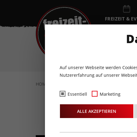
FREIZEIT & E
EVENTKALEN
D
DO
6
AUGUST
Auf unserer Webseite werden Cookies
Nutzererfahrung auf unserer Webseit
HOME
FREIZEIT & EVENTS
KULTUR
K
Essentiell
Marketing
ALLE AKZEPTIEREN