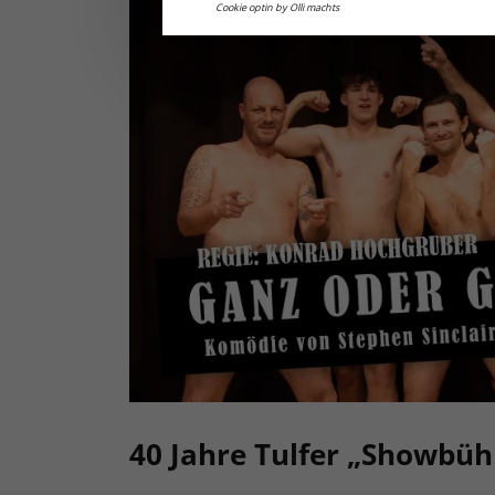
Cookie optin by Olli machts
40 Jahre Tulfer „Showbüh