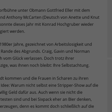
Dorfbühne unter Obmann Gottfried Eller mit dem
und Anthony McCarten (Deutsch von Anette und Knut
 konnte dieses Jahr mit Konrad Hochgruber wieder
giert werden.
1980er Jahre, gezeichnet von Arbeitslosigkeit und
am Rande des Abgrunds. Craig, Gavin und Norman
ch vom Glück verlassen. Doch trotz ihrer
ige, was ihnen noch bleibt: Ihre Selbstachtung.
adt kommen und die Frauen in Scharen zu ihren
e Idee: Warum nicht selbst eine Stripper-Show auf die
illig Geld dafür aus. Auch wenn sie nicht die
esten sind und bei Sixpack eher an Bier denken,
berzeugen, denn es kommt doch schließlich auf die