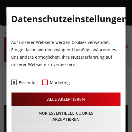
Datenschutzeinstellungen
EVENTKALENDER
SO
MO
DI
MI
DO
F
Auf unserer Webseite werden Cookies verwendet.
9
10
11
12
13
1
Einige davon werden zwingend benötigt, während es
uns andere ermöglichen, Ihre Nutzererfahrung auf
AUGUST
AUGUST
AUGUST
AUGUST
AUGUST
AUG
unserer Webseite zu verbessern.
Ladies Night
Essentiell
Marketing
10.05.2024 - Beginn 20:15 Uhr
ALLE AKZEPTIEREN
NUR ESSENTIELLE COOKIES
AKZEPTIEREN