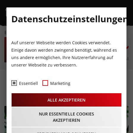
Datenschutzeinstellungen
EVENTKALENDER
SO
MO
DI
MI
DO
F
Auf unserer Webseite werden Cookies verwendet.
9
10
11
12
13
1
Einige davon werden zwingend benötigt, während es
uns andere ermöglichen, Ihre Nutzererfahrung auf
AUGUST
AUGUST
AUGUST
AUGUST
AUGUST
AUG
unserer Webseite zu verbessern.
Manuel Rubey „Goldfisch“
Essentiell
Marketing
19.10.2022 - Beginn 20:00 Uhr
ALLE AKZEPTIEREN
NUR ESSENTIELLE COOKIES
AKZEPTIEREN