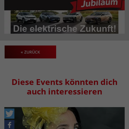
« ZURÜCK
Diese Events könnten dich
auch interessieren