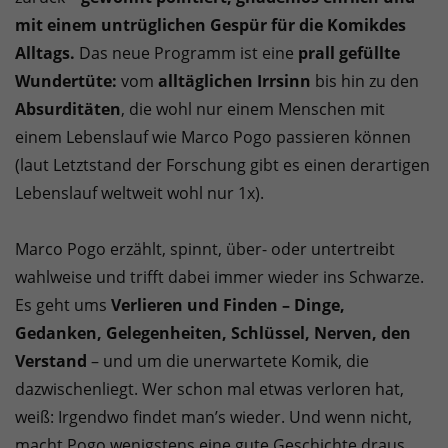
mit einem untrüglichen Gespür für die Komik
des
Alltags.
Das neue Programm ist eine
prall gefüllte
Wundertüte:
vom
alltäglichen Irrsinn
bis hin zu den
Absurditäten
, die wohl nur einem Menschen mit
einem Lebenslauf wie Marco Pogo passieren können
(laut Letztstand der Forschung gibt es einen derartigen
Lebenslauf weltweit wohl nur 1x).
Marco Pogo erzählt, spinnt, über- oder untertreibt
wahlweise und trifft dabei immer wieder ins Schwarze.
Es geht ums
Verlieren und Finden – Dinge,
Gedanken, Gelegenheiten, Schlüssel, Nerven, den
Verstand
– und um die unerwartete Komik, die
dazwischenliegt. Wer schon mal etwas verloren hat,
weiß: Irgendwo findet man’s wieder. Und wenn nicht,
macht Pogo wenigstens eine gute Geschichte draus.