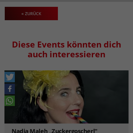
« ZURÜCK
Diese Events könnten dich
auch interessieren
Nadja Maleh „Zuckergoscherl"