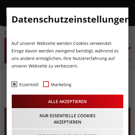
Datenschutzeinstellungen
EVENTKALENDER
FR
SA
SO
MO
DI
M
Auf unserer Webseite werden Cookies verwendet.
7
8
9
10
11
1
Einige davon werden zwingend benötigt, während es
uns andere ermöglichen, Ihre Nutzererfahrung auf
AUGUST
AUGUST
AUGUST
AUGUST
AUGUST
AUG
unserer Webseite zu verbessern.
Marco Pogo
Essentiell
Marketing
12.11.2026 - Beginn 19:30 Uhr
ALLE AKZEPTIEREN
NUR ESSENTIELLE COOKIES
AKZEPTIEREN