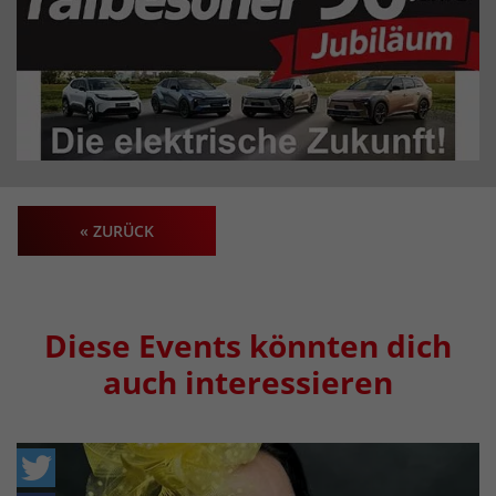
« ZURÜCK
Diese Events könnten dich
auch interessieren