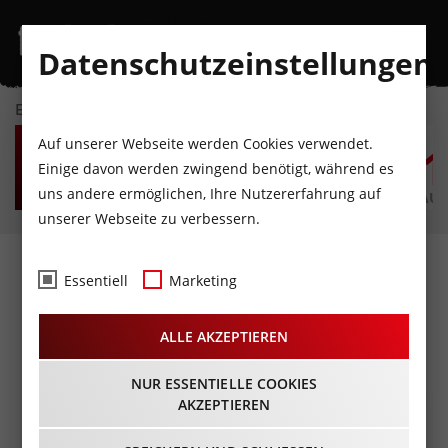
Datenschutzeinstellungen
EVENTKALENDER
FR
SA
SO
MO
DI
M
Auf unserer Webseite werden Cookies verwendet.
7
8
9
10
11
1
Einige davon werden zwingend benötigt, während es
uns andere ermöglichen, Ihre Nutzererfahrung auf
AUGUST
AUGUST
AUGUST
AUGUST
AUGUST
AUG
unserer Webseite zu verbessern.
Markus Linder - "Bäm-
Essentiell
Marketing
Vallera"
ALLE AKZEPTIEREN
21.10.2026 - Beginn 19:30 Uhr
NUR ESSENTIELLE COOKIES
AKZEPTIEREN