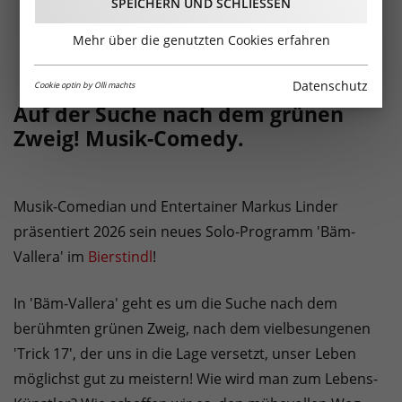
SPEICHERN UND SCHLIESSEN
Mehr über die genutzten Cookies erfahren
Datenschutz
Cookie optin by Olli machts
Auf der Suche nach dem grünen
Zweig! Musik-Comedy.
Musik-Comedian und Entertainer Markus Linder
präsentiert 2026 sein neues Solo-Programm 'Bäm-
Vallera' im
Bierstindl
!
In 'Bäm-Vallera' geht es um die Suche nach dem
berühmten grünen Zweig, nach dem vielbesungenen
'Trick 17', der uns in die Lage versetzt, unser Leben
möglichst gut zu meistern! Wie wird man zum Lebens-