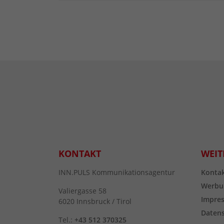
KONTAKT
WEIT
INN.PULS Kommunikationsagentur
Konta
Werbu
Valiergasse 58
Impre
6020 Innsbruck / Tirol
Daten
Tel.:
+43 512 370325