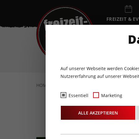
FREIZEIT & E
EVENTKALEN
D
FR
7
AUGUST
Auf unserer Webseite werden Cookies
Nutzererfahrung auf unserer Webseit
HOME
FREIZEIT & EVENTS
KULTUR
K
Essentiell
Marketing
ALLE AKZEPTIEREN