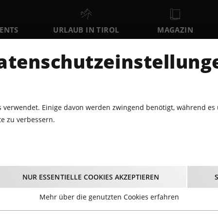
VENTS
URLAUB IN TIROL
MAGAZIN
DER
atenschutzeinstellung
SA
SO
MO
8
9
10
AUGUST
AUGUST
AUGUST
AU
 verwendet. Einige davon werden zwingend benötigt, während es 
e zu verbessern.
ABARETT · THEATER
MICHAEL MITTERMEIER
Michael Mittermeier
NUR ESSENTIELLE COOKIES AKZEPTIEREN
04.02.2026 - Beginn 20:00 Uhr
Mehr über die genutzten Cookies erfahren