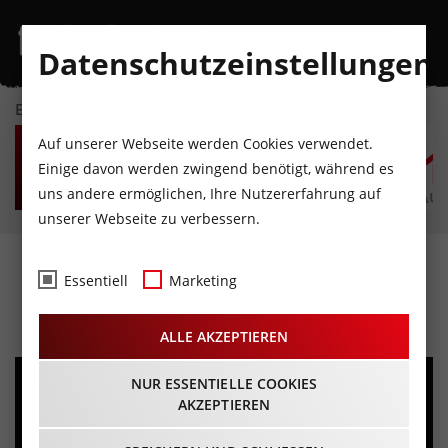
Datenschutzeinstellungen
EVENTKALENDER
SA
SO
MO
DI
MI
D
Auf unserer Webseite werden Cookies verwendet.
8
9
10
11
12
1
Einige davon werden zwingend benötigt, während es
uns andere ermöglichen, Ihre Nutzererfahrung auf
AUGUST
AUGUST
AUGUST
AUGUST
AUGUST
AUG
unserer Webseite zu verbessern.
Niko Nagl - Goldbube
Essentiell
Marketing
05.03.2026 - Beginn 19:30 Uhr
ALLE AKZEPTIEREN
NUR ESSENTIELLE COOKIES
AKZEPTIEREN