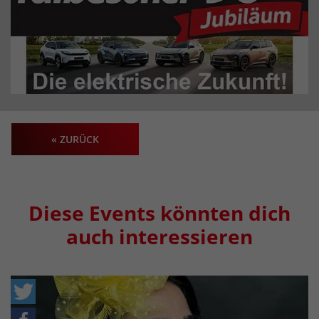
« ZURÜCK
Diese Events könnten dich
auch interessieren