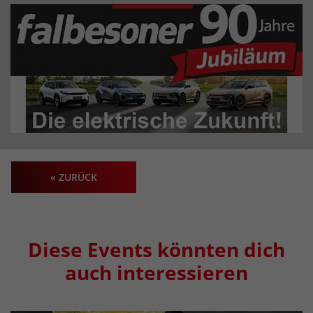
« ZURÜCK
Diese Events könnten dich
auch interessieren