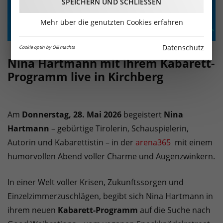
SPEICHERN UND SCHLIESSEN
Mehr über die genutzten Cookies erfahren
Datenschutz
Cookie optin by Olli machts
Nina Hartmann mit ihrem Kabarett-
Programm live in Kirchberg
Am
Donnerstag, 28. Mai 2026
begeistert
Nina
Hartmann
– gebürtige Tirolerin, Schauspielerin,
Autorin und Kabarettistin – in der
arena365
mit einem
humorvollen Abend voller Charme und Augenzwinkern.
In einer Welt voller Krisen, Zukunftssorgen und
Einzelzimmerzuschlägen, begibt sich Nina Hartmann in
ihrem neuen
Kabarett-Programm
auf die Suche nach