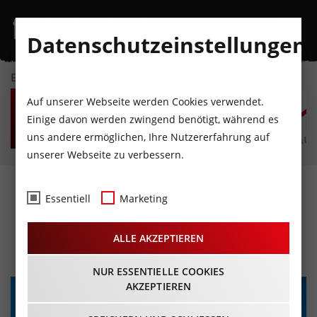
Datenschutzeinstellungen
EVENTKALENDER
FR
SA
SO
MO
DI
M
Auf unserer Webseite werden Cookies verwendet.
7
8
9
10
11
1
Einige davon werden zwingend benötigt, während es
uns andere ermöglichen, Ihre Nutzererfahrung auf
AUGUST
AUGUST
AUGUST
AUGUST
AUGUST
AUG
unserer Webseite zu verbessern.
Nina Hartmann: Good
Essentiell
Marketing
Weibrations
ALLE AKZEPTIEREN
28.05.2026 - Beginn 19:30 Uhr
NUR ESSENTIELLE COOKIES
AKZEPTIEREN