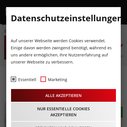
Datenschutzeinstellungen
EVENTKALENDER
DO
FR
SA
SO
MO
D
Auf unserer Webseite werden Cookies verwendet.
6
7
8
9
10
1
Einige davon werden zwingend benötigt, während es
uns andere ermöglichen, Ihre Nutzererfahrung auf
AUGUST
AUGUST
AUGUST
AUGUST
AUGUST
AUG
unserer Webseite zu verbessern.
Reset – Alles auf Anfang
Essentiell
Marketing
31.01.2026 - Beginn 20:00 Uhr
ALLE AKZEPTIEREN
NUR ESSENTIELLE COOKIES
AKZEPTIEREN