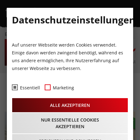
Datenschutzeinstellungen
EVENTKALENDER
DO
FR
SA
SO
MO
D
Auf unserer Webseite werden Cookies verwendet.
6
7
8
9
10
1
Einige davon werden zwingend benötigt, während es
uns andere ermöglichen, Ihre Nutzererfahrung auf
AUGUST
AUGUST
AUGUST
AUGUST
AUGUST
AUG
unserer Webseite zu verbessern.
Reset – Alles auf Anfang
Essentiell
Marketing
17.01.2026 - Beginn 20:00 Uhr
ALLE AKZEPTIEREN
NUR ESSENTIELLE COOKIES
AKZEPTIEREN