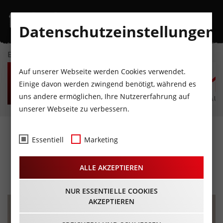
Datenschutzeinstellungen
EVENTKALENDER
SO
MO
DI
MI
DO
F
Auf unserer Webseite werden Cookies verwendet.
9
10
11
12
13
1
Einige davon werden zwingend benötigt, während es
uns andere ermöglichen, Ihre Nutzererfahrung auf
AUGUST
AUGUST
AUGUST
AUGUST
AUGUST
AUG
unserer Webseite zu verbessern.
Tasta Schutta - Linder &
Essentiell
Marketing
Trenkwalder am Schiff
ALLE AKZEPTIEREN
25.03.2025 - Beginn 18:00 Uhr
NUR ESSENTIELLE COOKIES
AKZEPTIEREN