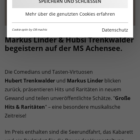
SPEICHERN UND SCHLIESSEN
Mehr über die genutzten Cookies erfahren
Datenschutz
Cookie optin by Olli machts
Markus Linder & Hubsi Trenkwalder
begeistern auf der MS Achensee.
Die Comedians und Tasten-Virtuosen
Hubert Trenkwalder
und
Markus Linder
blicken
zurück, präsentieren Hits und Raritäten in neuem
Gewand und teilen unveröffentlichte Schätze. "
Große
Hits & Raritäten
" – eine besondere musikalische
Zeitreise!
Im Preis enthalten sind die Seerundfahrt, das Kabarett