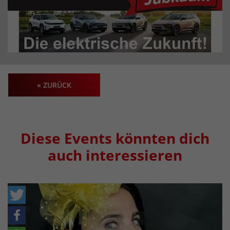
« ZURÜCK
Diese Events könnten dich
auch interessieren