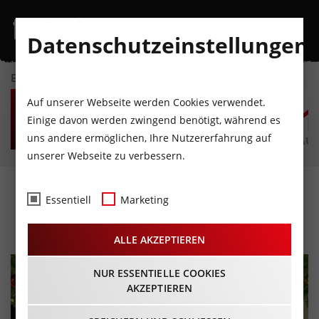
Datenschutzeinstellungen
EVENTKALENDER
SA
SO
MO
DI
MI
D
Auf unserer Webseite werden Cookies verwendet.
8
9
10
11
12
1
Einige davon werden zwingend benötigt, während es
uns andere ermöglichen, Ihre Nutzererfahrung auf
AUGUST
AUGUST
AUGUST
AUGUST
AUGUST
AUG
unserer Webseite zu verbessern.
Weihnachtsspecial
Essentiell
Marketing
27.11.2025 - Beginn 20:00 Uhr
ALLE AKZEPTIEREN
NUR ESSENTIELLE COOKIES
AKZEPTIEREN