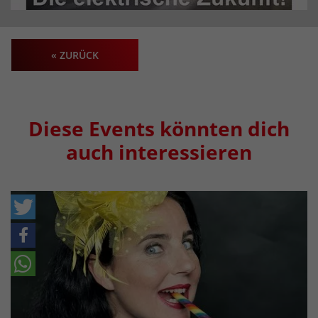
« ZURÜCK
Diese Events könnten dich
auch interessieren