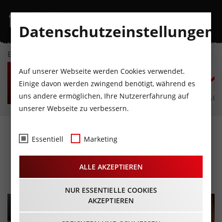
Datenschutzeinstellungen
EVENTKALENDER
DO
FR
SA
SO
MO
D
Auf unserer Webseite werden Cookies verwendet.
6
7
8
9
10
1
Einige davon werden zwingend benötigt, während es
uns andere ermöglichen, Ihre Nutzererfahrung auf
AUGUST
AUGUST
AUGUST
AUGUST
AUGUST
AUG
unserer Webseite zu verbessern.
Würsteloper von Hakon
Essentiell
Marketing
Hirzenberger
ALLE AKZEPTIEREN
12.06.2025 - Beginn 20:00 Uhr
NUR ESSENTIELLE COOKIES
AKZEPTIEREN