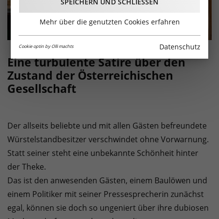
SPEICHERN UND SCHLIESSEN
Mehr über die genutzten Cookies erfahren
Datenschutz
Cookie optin by Olli machts
Eine turbulente Satire über den
Zustand der Österreichischen
Gesellschaft
Der allseits beliebte und mit allen Gästen befreundete
Würstelstandbesitzer verschwindet ohne Vorwarnung.
Statt seiner steht eine unbekannte Schönheit hinter
der Theke.
Das ist den anwesenden Gästen, einem Baulöwen und
einem Politiker mit seiner Pressesprecherin zunächst
egal, können sie doch so ungeniert über ihre dubiosen