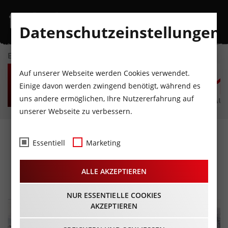
Datenschutzeinstellungen
EVENTKALENDER
SA
SO
MO
DI
MI
D
Auf unserer Webseite werden Cookies verwendet.
8
9
10
11
12
1
Einige davon werden zwingend benötigt, während es
uns andere ermöglichen, Ihre Nutzererfahrung auf
AUGUST
AUGUST
AUGUST
AUGUST
AUGUST
AUG
unserer Webseite zu verbessern.
Freeride Filmfestival 2025
Essentiell
Marketing
– Das Spiel mit dem Limit
ALLE AKZEPTIEREN
08.11.2025 - Beginn 19:30 Uhr
NUR ESSENTIELLE COOKIES
AKZEPTIEREN