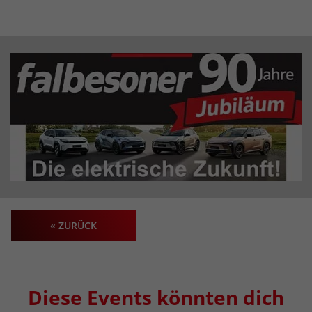
« ZURÜCK
Diese Events könnten dich