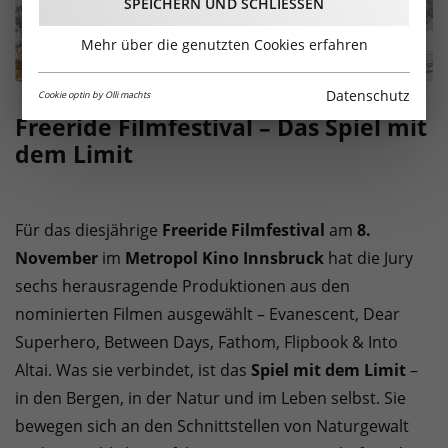
SPEICHERN UND SCHLIESSEN
Mehr über die genutzten Cookies erfahren
Datenschutz
Cookie optin by Olli machts
Freeride Filmfestival – Das Spiel mit
dem Limit
Für das diesjährige
Freeride Filmfestival
am
8.
November
im
Metropol Kino Innsbruck
hat die Jury
sechs herausragende Produktionen aus den
nominierten Filmen ausgewählt – Evanescent, Dear
Superhero, Between Days, Fathom, Flipbook & Into
Altai. Was sie verbindet, ist das
Spiel mit dem Limit
–
in den Bergen, in der Natur und im Leben selbst. Sie
bewegen sich an den Schnittstellen von Naturgewalt