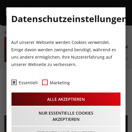
Datenschutzeinstellungen
EVENTKALENDER
SA
SO
MO
DI
MI
D
Auf unserer Webseite werden Cookies verwendet.
8
9
10
11
12
1
Einige davon werden zwingend benötigt, während es
uns andere ermöglichen, Ihre Nutzererfahrung auf
AUGUST
AUGUST
AUGUST
AUGUST
AUGUST
AUG
unserer Webseite zu verbessern.
Klammer - Chasing the
Essentiell
Marketing
Line
ALLE AKZEPTIEREN
04.02.2026 - Beginn 19:30 Uhr
NUR ESSENTIELLE COOKIES
AKZEPTIEREN