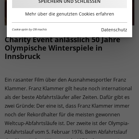
SPEICHERN UND SCHLIESSEN
Mehr über die genutzten Cookies erfahren
Datenschutz
Cookie optin by Olli machts
Charity Event anlässlich 50 Jahre
Olympische Winterspiele in
Innsbruck
Ein rasanter Film über den Ausnahmesportler Franz
Klammer. Franz Klammer gilt heute noch international
als der beste Abfahrtsläufer aller Zeiten. Dafür gibt es
zwei Gründe: Der eine ist, dass Franz Klammer immer
noch der Rekordhalter für die meisten gewonnen
Weltcup-Abfahrtsläufe ist. Der zweite ist der Olympia-
Abfahrtslauf vom 5. Februar 1976. Beim Abfahrtslauf