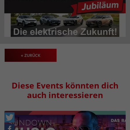
« ZURÜCK
Diese Events könnten dich
auch interessieren