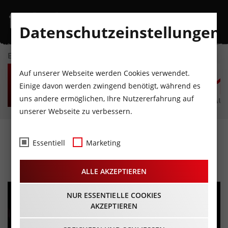
Datenschutzeinstellungen
EVENTKALENDER
MO
DI
MI
DO
FR
S
Auf unserer Webseite werden Cookies verwendet.
10
11
12
13
14
1
Einige davon werden zwingend benötigt, während es
uns andere ermöglichen, Ihre Nutzererfahrung auf
AUGUST
AUGUST
AUGUST
AUGUST
AUGUST
AUG
unserer Webseite zu verbessern.
Silent Cinema
Essentiell
Marketing
13.07.2024 - Beginn 20:00 Uhr
ALLE AKZEPTIEREN
NUR ESSENTIELLE COOKIES
AKZEPTIEREN