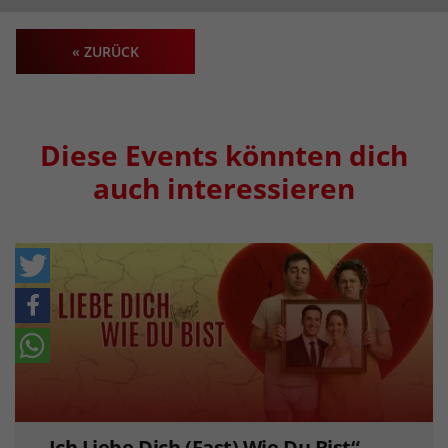
« ZURÜCK
Diese Events könnten dich
auch interessieren
„Ich Liebe Dich (Fast) Wie Du Bist“