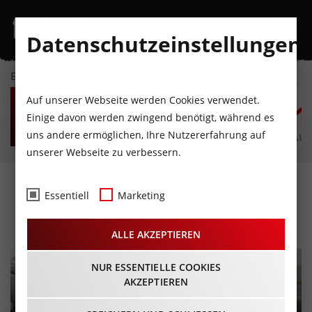
Datenschutzeinstellungen
EVENTKALENDER
SA
SO
MO
DI
MI
D
Auf unserer Webseite werden Cookies verwendet.
8
9
10
11
12
1
Einige davon werden zwingend benötigt, während es
uns andere ermöglichen, Ihre Nutzererfahrung auf
AUGUST
AUGUST
AUGUST
AUGUST
AUGUST
AUG
unserer Webseite zu verbessern.
Brunch im Sporthotel Igls
Essentiell
Marketing
27.10.2024 - Beginn 10:00 Uhr
ALLE AKZEPTIEREN
NUR ESSENTIELLE COOKIES
AKZEPTIEREN