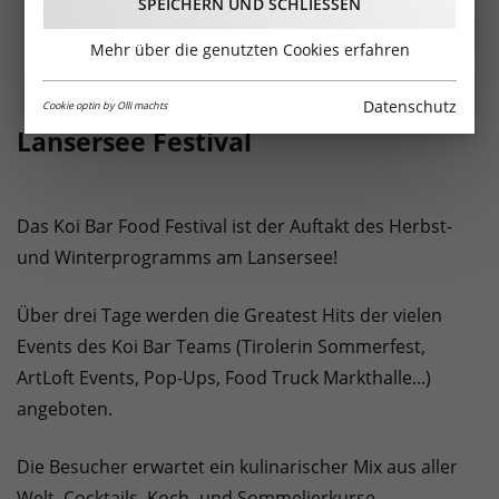
SPEICHERN UND SCHLIESSEN
Mehr über die genutzten Cookies erfahren
Datenschutz
Cookie optin by Olli machts
Lansersee Festival
Das Koi Bar Food Festival ist der Auftakt des Herbst-
und Winterprogramms am Lansersee!
Über drei Tage werden die Greatest Hits der vielen
Events des Koi Bar Teams (Tirolerin Sommerfest,
ArtLoft Events, Pop-Ups, Food Truck Markthalle...)
angeboten.
Die Besucher erwartet ein kulinarischer Mix aus aller
Welt, Cocktails, Koch- und Sommelierkurse,