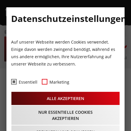
Datenschutzeinstellungen
EVENTKALENDER
SA
SO
MO
DI
MI
D
Auf unserer Webseite werden Cookies verwendet.
8
9
10
11
12
1
Einige davon werden zwingend benötigt, während es
uns andere ermöglichen, Ihre Nutzererfahrung auf
AUGUST
AUGUST
AUGUST
AUGUST
AUGUST
AUG
unserer Webseite zu verbessern.
Koi Bar Food Festival am
Essentiell
Marketing
Lansersee
ALLE AKZEPTIEREN
18.10.2024 - Beginn 12:00 Uhr
NUR ESSENTIELLE COOKIES
AKZEPTIEREN