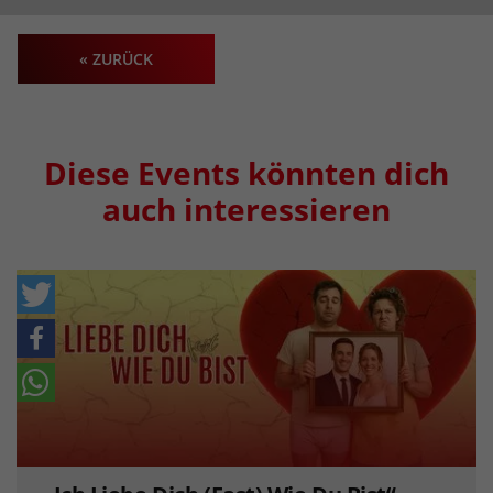
« ZURÜCK
Diese Events könnten dich
auch interessieren