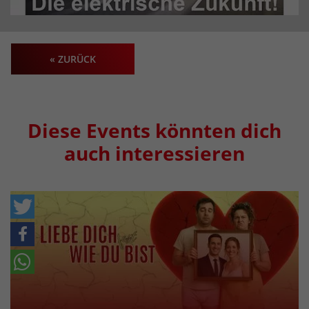
« ZURÜCK
Diese Events könnten dich
auch interessieren