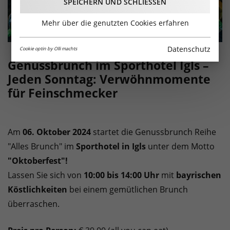
SPEICHERN UND SCHLIESSEN
Mehr über die genutzten Cookies erfahren
Datenschutz
Cookie optin by Olli machts
Genussbrunch im Sporthotel Igls –
Jeden Sonntag: Verwöhnmomente
für Feinschmecker
Am
06. Oktober 2024
startet die Genussbrunch Reihe
"Alles Brunch" im
Sporthotel in Igls
unter dem Motto
"Oktoberfest"!
Lassen Sie sich von
10:00 bis 14:00 Uhr
mit
bayrischen
Köstlichkeiten
bei einem gemütlichen Brunch
überraschen.