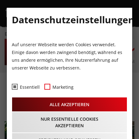
Datenschutzeinstellungen
EVENTKALENDER
MI
DO
FR
SA
SO
M
Auf unserer Webseite werden Cookies verwendet.
5
6
7
8
9
1
Einige davon werden zwingend benötigt, während es
uns andere ermöglichen, Ihre Nutzererfahrung auf
AUGUST
AUGUST
AUGUST
AUGUST
AUGUST
AUG
unserer Webseite zu verbessern.
Oktoberfest Brunch im
Essentiell
Marketing
Sporthotel Igls
ALLE AKZEPTIEREN
06.10.2024 - Beginn 10:00 Uhr
NUR ESSENTIELLE COOKIES
AKZEPTIEREN