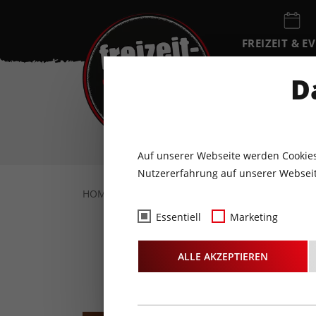
FREIZEIT & E
EVENTKALEN
D
SO
9
AUGUST
Auf unserer Webseite werden Cookies
Nutzererfahrung auf unserer Webseit
HOME
FREIZEIT & EVENTS
KULTUR
K
Essentiell
Marketing
ALLE AKZEPTIEREN