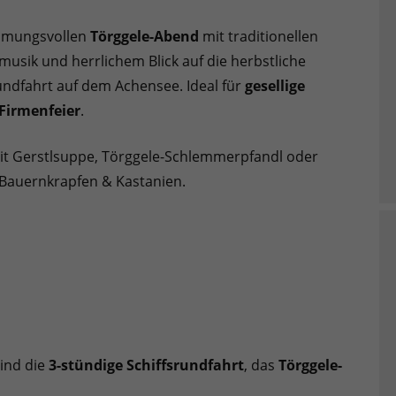
mmungsvollen
Törggele-Abend
mit traditionellen
emusik und herrlichem Blick auf die herbstliche
undfahrt auf dem Achensee. Ideal für
gesellige
Firmenfeier
.
mit Gerstlsuppe, Törggele-Schlemmerpfandl oder
, Bauernkrapfen & Kastanien.
ind die
3-stündige Schiffsrundfahrt
, das
Törggele-