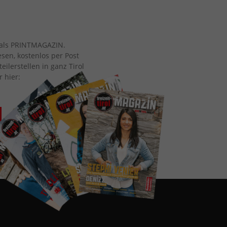
ch als PRINTMAGAZIN.
esen, kostenlos per Post
eilerstellen in ganz Tirol
r hier: