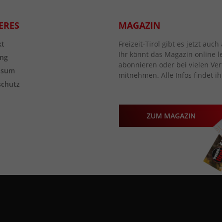
ERES
MAGAZIN
kt
Freizeit-Tirol gibt es jetzt au
Ihr könnt das Magazin online l
ng
abonnieren oder bei vielen Vert
ssum
mitnehmen. Alle Infos findet ih
schutz
ZUM MAGAZIN