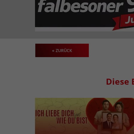
« ZURÜCK
Diese 