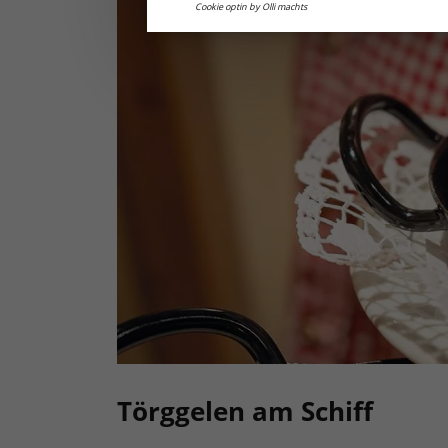
Cookie optin by Olli machts
Törggelen am Schiff