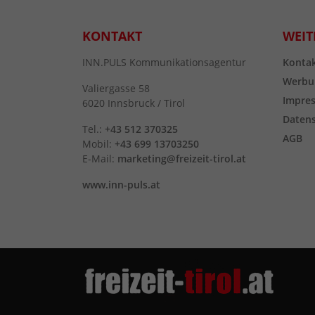
KONTAKT
WEIT
INN.PULS Kommunikationsagentur
Konta
Werbu
Valiergasse 58
Impre
6020 Innsbruck / Tirol
Daten
Tel.:
+43 512 370325
AGB
Mobil:
+43 699 13703250
E-Mail:
marketing@freizeit-tirol.at
www.inn-puls.at