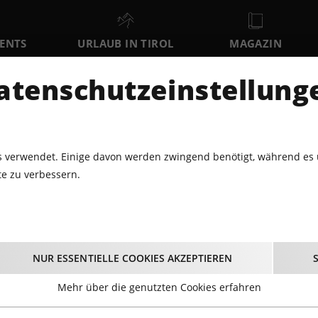
VENTS
URLAUB IN TIROL
MAGAZIN
DER
atenschutzeinstellung
MO
DI
MI
10
11
12
AUGUST
AUGUST
AUGUST
AU
 verwendet. Einige davon werden zwingend benötigt, während es 
e zu verbessern.
ULINARIK · LOKALE
TÖRGGELEN AM SCHIFF
Törggelen am Schiff
NUR ESSENTIELLE COOKIES AKZEPTIEREN
16.10.2025 - Beginn 17:30 Uhr
Mehr über die genutzten Cookies erfahren