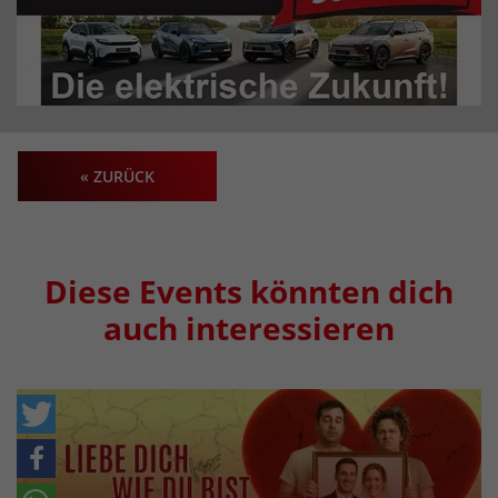
« ZURÜCK
Diese Events könnten dich
auch interessieren