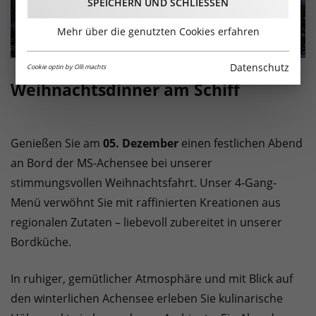
SPEICHERN UND SCHLIESSEN
Mehr über die genutzten Cookies erfahren
Datenschutz
Cookie optin by Olli machts
Weihnachtsdinner am Schiff
Genießen Sie am
05. Dezember
einen festlichen Abend
an Bord der MS-Achensee bei unserer
stimmungsvollen Weihnachtsfahrt. Unser 4-Gang-
Menü verwöhnt Sie mit raffinierten Kreationen aus
regionalen Zutaten – liebevoll zubereitet in unserer
Bordküche.
In ruhiger, gemütlicher Atmosphäre und mit Blick auf
den winterlichen Achensee erleben Sie kulinarische