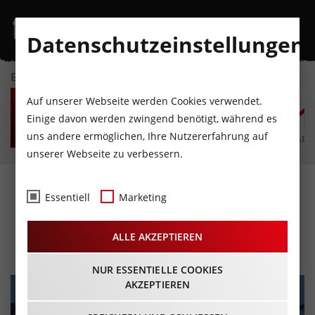
Datenschutzeinstellungen
EVENTKALENDER
SO
MO
DI
MI
DO
F
Auf unserer Webseite werden Cookies verwendet.
9
10
11
12
13
1
Einige davon werden zwingend benötigt, während es
uns andere ermöglichen, Ihre Nutzererfahrung auf
AUGUST
AUGUST
AUGUST
AUGUST
AUGUST
AUG
unserer Webseite zu verbessern.
Weihnachtsdinner am
Essentiell
Marketing
Schiff
ALLE AKZEPTIEREN
05.12.2025 - Beginn 18:00 Uhr
NUR ESSENTIELLE COOKIES
AKZEPTIEREN