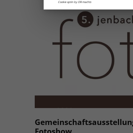
Cookie optin by Olli machts
Gemeinschaftsausstellun
Fotoshow