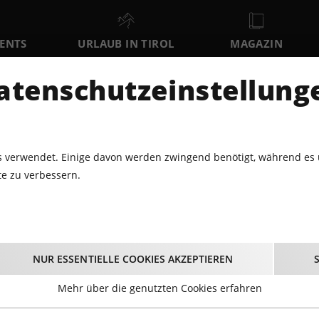
VENTS
URLAUB IN TIROL
MAGAZIN
DER
atenschutzeinstellung
SA
SO
MO
8
9
10
AUGUST
AUGUST
AUGUST
AU
 verwendet. Einige davon werden zwingend benötigt, während es 
e zu verbessern.
UNST · AUSSTELLUNGEN
5. JENBACHER FOTOTAGE
5. Jenbacher Fototag
NUR ESSENTIELLE COOKIES AKZEPTIEREN
24.01.2026 - Beginn 10:00 Uhr
Mehr über die genutzten Cookies erfahren