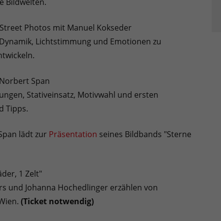
 Bildwelten.
& Street Photos mit Manuel Kokseder
m Dynamik, Lichtstimmung und Emotionen zu
ntwickeln.
 Norbert Span
gen, Stativeinsatz, Motivwahl und ersten
d Tipps.
Span lädt zur
Präsentation
seines Bildbands "Sterne
der, 1 Zelt"
ers und Johanna Hochedlinger erzählen von
 Wien.
(Ticket notwendig)