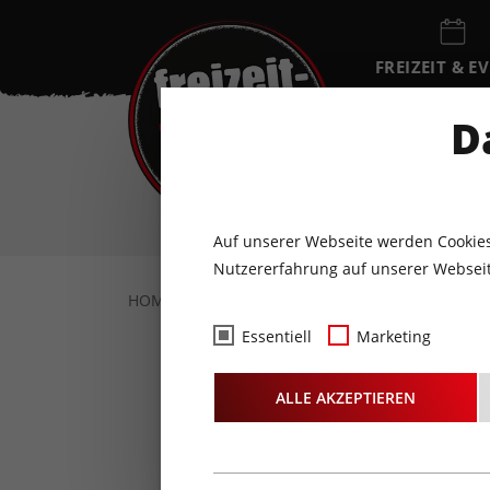
FREIZEIT & E
EVENTKALEN
D
FR
7
AUGUST
Auf unserer Webseite werden Cookies
Nutzererfahrung auf unserer Webseit
HOME
FREIZEIT & EVENTS
KULTUR
K
Essentiell
Marketing
ALLE AKZEPTIEREN