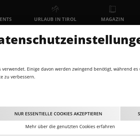
VENTS
URLAUB IN TIROL
MAGAZIN
DER
atenschutzeinstellung
SO
MO
DI
9
10
11
AUGUST
AUGUST
AUGUST
AU
 verwendet. Einige davon werden zwingend benötigt, während es 
e zu verbessern.
UNST · AUSSTELLUNGEN
KULTURMEILE
Kulturmeile
NUR ESSENTIELLE COOKIES AKZEPTIEREN
26.10.2022 - Beginn 10:30 Uhr
Mehr über die genutzten Cookies erfahren