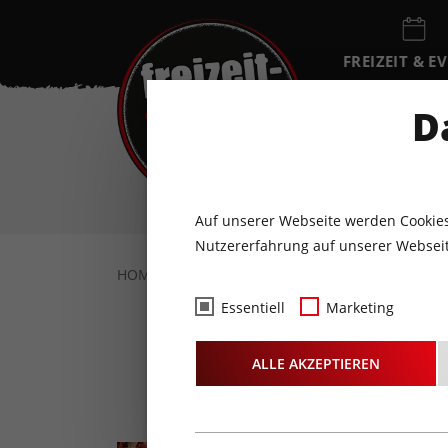
FREIZEIT & E
EVENTKALEN
D
SA
8
AUGUST
Auf unserer Webseite werden Cookies
Nutzererfahrung auf unserer Webseit
HOME
FREIZEIT & EVENTS
KULTUR
K
Essentiell
Marketing
ALLE AKZEPTIEREN