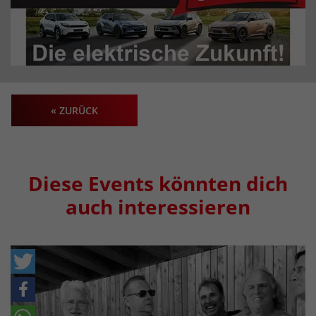
« ZURÜCK
Diese Events könnten dich
auch interessieren