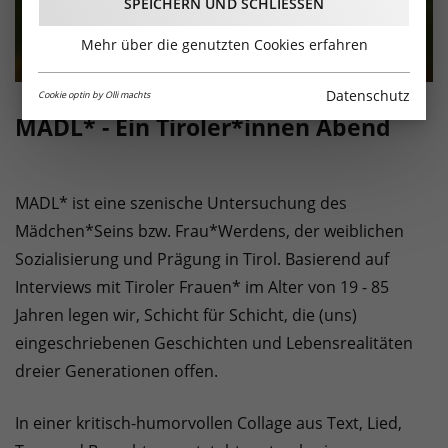
SPEICHERN UND SCHLIESSEN
Mehr über die genutzten Cookies erfahren
Datenschutz
Cookie optin by Olli machts
MADL* - Ein Tiroler*innen Abend
MADL* ist eine szenische Untersuchung des
Mädchen*Seins bzw. Frau*Werdens, der weiblichen
Sozialisierung und Prägung in Tirol. Basierend auf
Interviews mit Tiroler Frauen* im Alter von 19 - 85
Jahren legen wir, Schicht für Schicht, die (uns)
eingeschriebenen Geschichten und Lebensrealitäten
dreier Generationen offen.
In einer kritisch-humorvollen Collage aus Text, Lied,