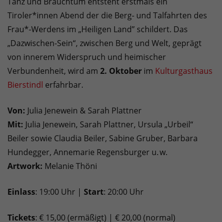
Tanz und Brauchtum entsteht erstmals ein
Tiroler*innen Abend der die Berg- und Talfahrten des
Frau*-Werdens im „Heiligen Land” schildert. Das
„Dazwischen-Sein“, zwischen Berg und Welt, geprägt
von innerem Widerspruch und heimischer
Verbundenheit, wird am
2. Oktober
im
Kulturgasthaus
Bierstindl
erfahrbar.
Von:
Julia Jenewein & Sarah Plattner
Mit:
Julia Jenewein, Sarah Plattner, Ursula „Urbeil“
Beiler sowie Claudia Beiler, Sabine Gruber, Barbara
Hundegger, Annemarie Regensburger u. w.
Artwork:
Melanie Thöni
Einlass
: 19:00 Uhr |
Start
: 20:00 Uhr
Tickets
: € 15,00 (ermäßigt) | € 20,00 (normal)