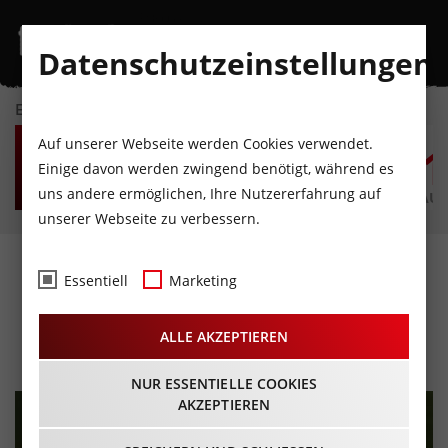
Datenschutzeinstellungen
EVENTKALENDER
SA
SO
MO
DI
MI
D
Auf unserer Webseite werden Cookies verwendet.
8
9
10
11
12
1
Einige davon werden zwingend benötigt, während es
uns andere ermöglichen, Ihre Nutzererfahrung auf
AUGUST
AUGUST
AUGUST
AUGUST
AUGUST
AUG
unserer Webseite zu verbessern.
MADL* - Ein Tiroler*innen
Essentiell
Marketing
Abend
ALLE AKZEPTIEREN
02.10.2025 - Beginn 20:00 Uhr
NUR ESSENTIELLE COOKIES
AKZEPTIEREN