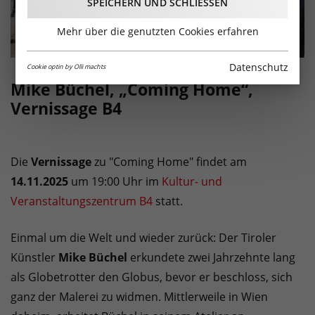
SPEICHERN UND SCHLIESSEN
Mehr über die genutzten Cookies erfahren
Datenschutz
Cookie optin by Olli machts
Mike Büchel, „Coming Home“,
Vernissage B4
Die
Vernissage
zu "Coming Home" findet am
14.11.2025
um 19:00 Uhr im
Kultur- und
Veranstaltungszentrum B4
statt.
Einmal um die Welt und wieder zurück: Der Tiroler
Künstler
Mike Büchel
erkundete zwei Jahrzehnte lang
als Globetrotter den Globus, bevor er beschloss, sich
ganz der Malerei zu widmen. Mittlerweile in Wien