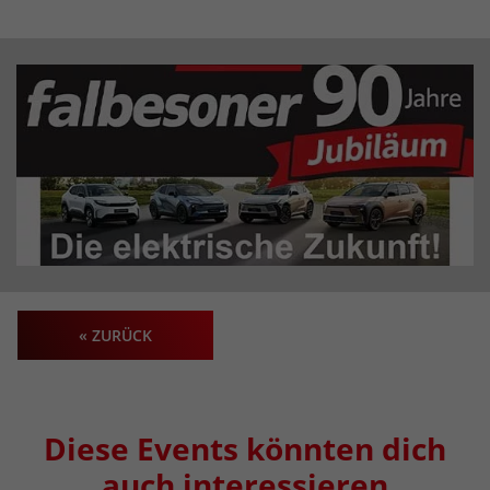
« ZURÜCK
Diese Events könnten dich
auch interessieren