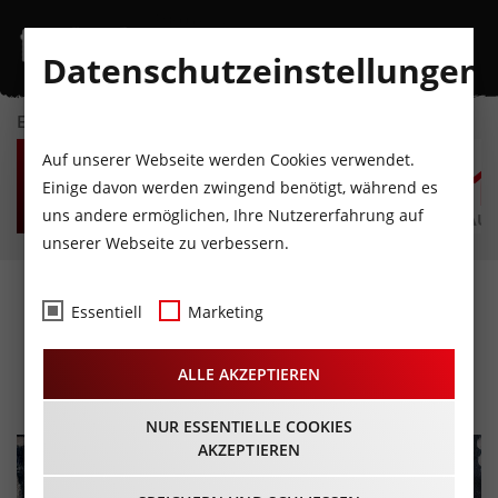
Datenschutzeinstellungen
EVENTKALENDER
SA
SO
MO
DI
MI
D
Auf unserer Webseite werden Cookies verwendet.
8
9
10
11
12
1
Einige davon werden zwingend benötigt, während es
uns andere ermöglichen, Ihre Nutzererfahrung auf
AUGUST
AUGUST
AUGUST
AUGUST
AUGUST
AUG
unserer Webseite zu verbessern.
Mike Büchel, „Coming
Essentiell
Marketing
Home“, Vernissage B4
ALLE AKZEPTIEREN
14.11.2025 - Beginn 19:00 Uhr
NUR ESSENTIELLE COOKIES
AKZEPTIEREN