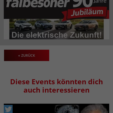
« ZURÜCK
Diese Events könnten dich
auch interessieren