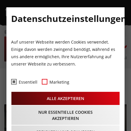
Datenschutzeinstellungen
EVENTKALENDER
SA
SO
MO
DI
MI
D
Auf unserer Webseite werden Cookies verwendet.
8
9
10
11
12
1
Einige davon werden zwingend benötigt, während es
uns andere ermöglichen, Ihre Nutzererfahrung auf
AUGUST
AUGUST
AUGUST
AUGUST
AUGUST
AUG
unserer Webseite zu verbessern.
Das verletzte Kind
Essentiell
Marketing
08.04.2025 - Beginn 19:30 Uhr
ALLE AKZEPTIEREN
NUR ESSENTIELLE COOKIES
AKZEPTIEREN