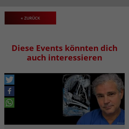
« ZURÜCK
Diese Events könnten dich
auch interessieren