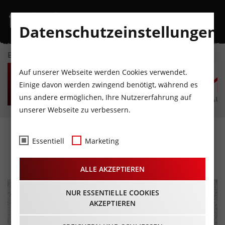
Datenschutzeinstellungen
EVENTKALENDER
DO
FR
SA
SO
MO
D
Auf unserer Webseite werden Cookies verwendet.
6
7
8
9
10
1
Einige davon werden zwingend benötigt, während es
uns andere ermöglichen, Ihre Nutzererfahrung auf
AUGUST
AUGUST
AUGUST
AUGUST
AUGUST
AUG
unserer Webseite zu verbessern.
Dein Herz ist gefragt
Essentiell
Marketing
19.10.2022 - Beginn 19:30 Uhr
ALLE AKZEPTIEREN
NUR ESSENTIELLE COOKIES
AKZEPTIEREN