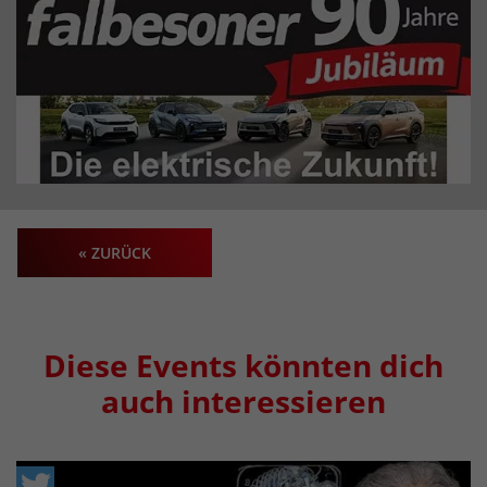
« ZURÜCK
Diese Events könnten dich
auch interessieren