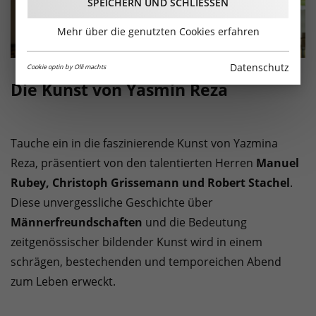
SPEICHERN UND SCHLIESSEN
Mehr über die genutzten Cookies erfahren
Datenschutz
Cookie optin by Olli machts
Die Kunst von Yasmin Reza
Tauche ein in die faszinierende Kunst von Yazmina
Reza, präsentiert von den talentierten Herren
Manuel
Rubey, Christoph Grissemann und Robert Stachel
.
Diese unvergessliche Geschichte über
Männerfreundschaften
und die Bedeutung
zeitgenössischer bildender Kunst wird in einem
schrägen, bestechenden und temporeichen Abend
zum Leben erweckt.