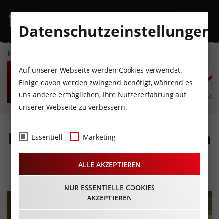
Datenschutzeinstellungen
EVENTKALENDER
MO
DI
MI
DO
FR
S
Auf unserer Webseite werden Cookies verwendet.
10
11
12
13
14
1
Einige davon werden zwingend benötigt, während es
uns andere ermöglichen, Ihre Nutzererfahrung auf
AUGUST
AUGUST
AUGUST
AUGUST
AUGUST
AUG
unserer Webseite zu verbessern.
Die Kunst von Yasmin Reza
Essentiell
Marketing
- die gespielte Lesung
ALLE AKZEPTIEREN
01.06.2024 - Beginn 20:00 Uhr
NUR ESSENTIELLE COOKIES
AKZEPTIEREN