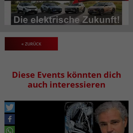
« ZURÜCK
Diese Events könnten dich
auch interessieren