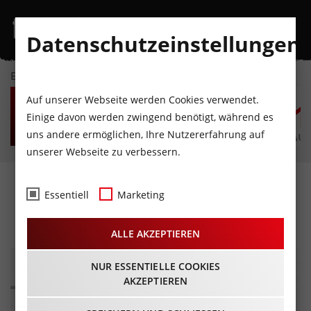
Datenschutzeinstellungen
EVENTKALENDER
DO
FR
SA
SO
MO
D
Auf unserer Webseite werden Cookies verwendet.
6
7
8
9
10
1
Einige davon werden zwingend benötigt, während es
uns andere ermöglichen, Ihre Nutzererfahrung auf
AUGUST
AUGUST
AUGUST
AUGUST
AUGUST
AUG
unserer Webseite zu verbessern.
Ein paar Leben später
Essentiell
Marketing
26.06.2024 - Beginn 19:30 Uhr
ALLE AKZEPTIEREN
NUR ESSENTIELLE COOKIES
AKZEPTIEREN