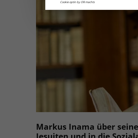
Cookie optin by Olli machts
Markus Inama über seine
Jesuiten und in die Sozial