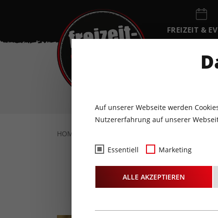
FREIZEIT & E
EVENTKALEN
D
FR
7
AUGUST
Auf unserer Webseite werden Cookies
Nutzererfahrung auf unserer Webseit
HOME
FREIZEIT & EVENTS
KULTUR
L
Essentiell
Marketing
Einen
ALLE AKZEPTIEREN