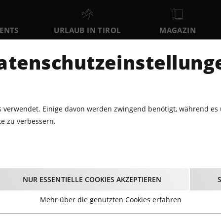
VENTS
URLAUB IN TIROL
MAGAZIN
DER
atenschutzeinstellung
SA
SO
MO
8
9
10
AUGUST
AUGUST
AUGUST
AU
 verwendet. Einige davon werden zwingend benötigt, während es 
e zu verbessern.
ESUNGEN · VORTRÄGE
EINEN ATEMZUG ÜBER MICH HINAUS
 Atemzug über mich 
NUR ESSENTIELLE COOKIES AKZEPTIEREN
12.10.2022 - Beginn 19:30 Uhr
Mehr über die genutzten Cookies erfahren