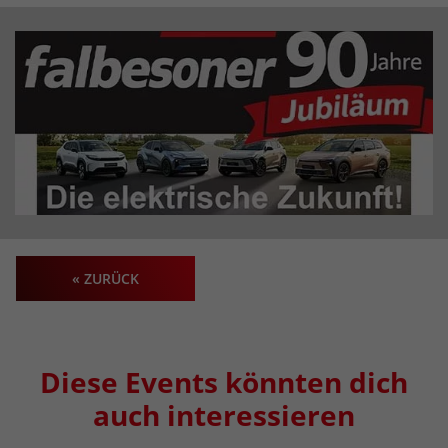
« ZURÜCK
Diese Events könnten dich
auch interessieren