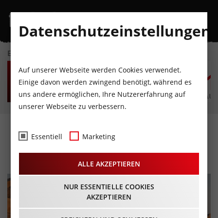
Datenschutzeinstellungen
EVENTKALENDER
SO
MO
DI
MI
DO
F
Auf unserer Webseite werden Cookies verwendet.
9
10
11
12
13
1
Einige davon werden zwingend benötigt, während es
uns andere ermöglichen, Ihre Nutzererfahrung auf
AUGUST
AUGUST
AUGUST
AUGUST
AUGUST
AUG
unserer Webseite zu verbessern.
Expedition Rub-al-Khali
Essentiell
Marketing
12.11.2025 - Beginn 19:30 Uhr
ALLE AKZEPTIEREN
NUR ESSENTIELLE COOKIES
AKZEPTIEREN