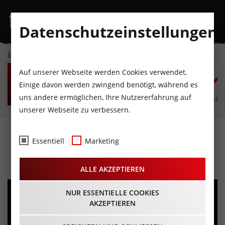
Datenschutzeinstellungen
EVENTKALENDER
FR
SA
SO
MO
DI
M
Auf unserer Webseite werden Cookies verwendet.
7
8
9
10
11
1
Einige davon werden zwingend benötigt, während es
uns andere ermöglichen, Ihre Nutzererfahrung auf
AUGUST
AUGUST
AUGUST
AUGUST
AUGUST
AUG
unserer Webseite zu verbessern.
Liebe ist...
Essentiell
Marketing
05.06.2024 - Beginn 20:00 Uhr
ALLE AKZEPTIEREN
NUR ESSENTIELLE COOKIES
AKZEPTIEREN