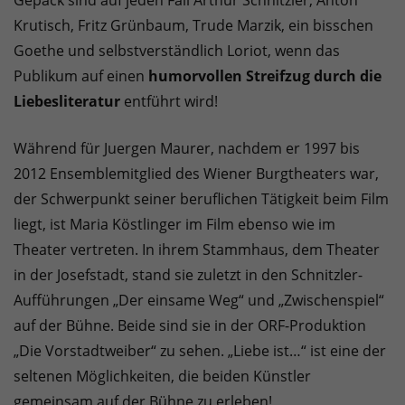
Gepäck sind auf jeden Fall Arthur Schnitzler, Anton
Krutisch, Fritz Grünbaum, Trude Marzik, ein bisschen
Goethe und selbstverständlich Loriot, wenn das
Publikum auf einen
humorvollen Streifzug durch die
Liebesliteratur
entführt wird!
Während für Juergen Maurer, nachdem er 1997 bis
2012 Ensemblemitglied des Wiener Burgtheaters war,
der Schwerpunkt seiner beruflichen Tätigkeit beim Film
liegt, ist Maria Köstlinger im Film ebenso wie im
Theater vertreten. In ihrem Stammhaus, dem Theater
in der Josefstadt, stand sie zuletzt in den Schnitzler-
Aufführungen „Der einsame Weg“ und „Zwischenspiel“
auf der Bühne. Beide sind sie in der ORF-Produktion
„Die Vorstadtweiber“ zu sehen. „Liebe ist…“ ist eine der
seltenen Möglichkeiten, die beiden Künstler
gemeinsam auf der Bühne zu erleben!