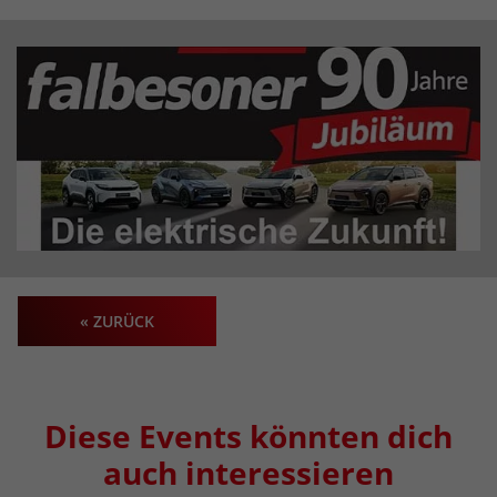
« ZURÜCK
Diese Events könnten dich
auch interessieren