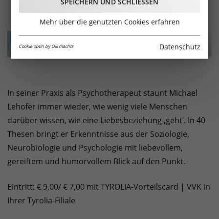
SPEICHERN UND SCHLIESSEN
Mehr über die genutzten Cookies erfahren
Datenschutz
Cookie optin by Olli machts
In seiner Praxis als Psychotherapeut staunt Michael
Lehofer immer wieder, wie wenig viele Menschen
darüber wissen, wie eine Liebesbeziehung ‚geht‘. In 40
Thesen bringt er Erkenntnisse aus der Soziologie,
Neurobiologie und Psychologie mit liebevollem,
gereiftem und humorvollem Blick auf den Punkt.
Eintritt: € 9,00/ € 7,00 mit TYROLIA-Vorteilscard | VVK in
Ihrer Tyrolia-Filiale