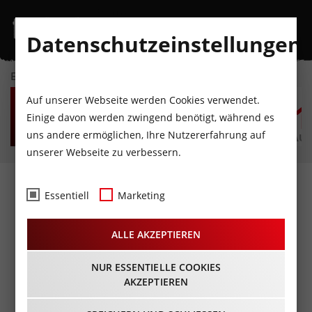
Datenschutzeinstellungen
EVENTKALENDER
SO
MO
DI
MI
DO
F
Auf unserer Webseite werden Cookies verwendet.
9
10
11
12
13
1
Einige davon werden zwingend benötigt, während es
uns andere ermöglichen, Ihre Nutzererfahrung auf
AUGUST
AUGUST
AUGUST
AUGUST
AUGUST
AUG
unserer Webseite zu verbessern.
Michael Lehofer: 40
Essentiell
Marketing
verrückte Wahrheiten
ALLE AKZEPTIEREN
über Frauen und Männer
22.09.2022 - Beginn 19:30 Uhr
NUR ESSENTIELLE COOKIES
AKZEPTIEREN