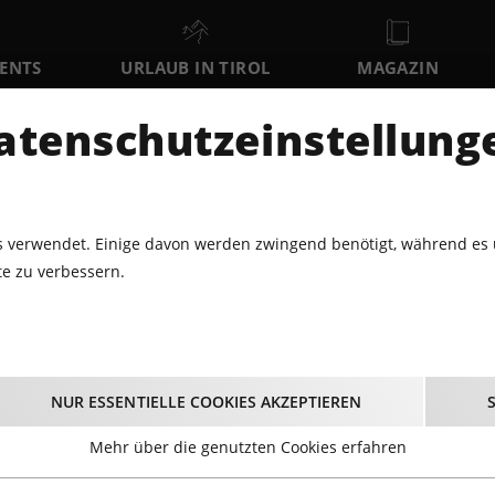
VENTS
URLAUB IN TIROL
MAGAZIN
DER
atenschutzeinstellung
FR
SA
SO
7
8
9
AUGUST
AUGUST
AUGUST
AU
 verwendet. Einige davon werden zwingend benötigt, während es 
e zu verbessern.
ESUNGEN · VORTRÄGE
MORDSMANN - ERNST GEIGER
rdsmann - Ernst Gei
NUR ESSENTIELLE COOKIES AKZEPTIEREN
14.05.2024 - Beginn 19:30 Uhr
Mehr über die genutzten Cookies erfahren