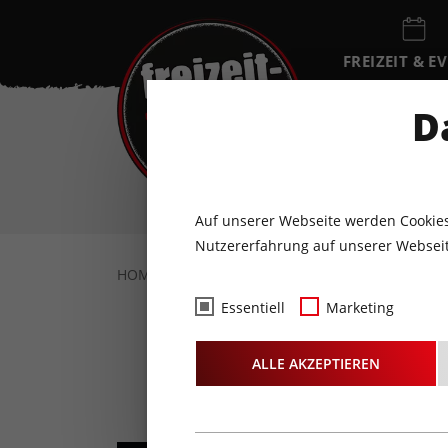
FREIZEIT & E
EVENTKALEN
D
DO
6
AUGUST
Auf unserer Webseite werden Cookies
Nutzererfahrung auf unserer Webseit
HOME
FREIZEIT & EVENTS
KULTUR
L
Essentiell
Marketing
Mo
ALLE AKZEPTIEREN