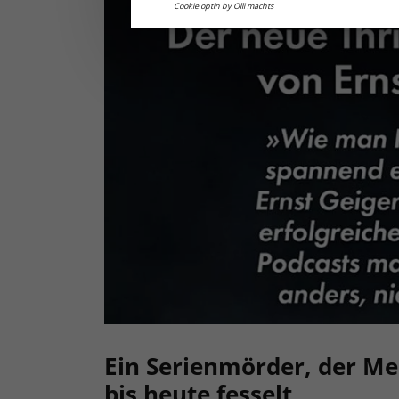
Cookie optin by Olli machts
Ein Serienmörder, der M
bis heute fesselt