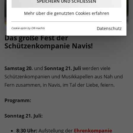
SPEICHERN UND SCHLIESSEN
Mehr über die genutzten Cookies erfahren
Datenschutz
Cookie optin by Olli machts
Das große Fest der
Schützenkompanie Navis!
Samstag 20.
und
Sonntag 21. Juli
werden viele
Schützenkompanien und Musikkapellen aus Nah und
Fern zusammen, in Navis, im Tal der Liebe, feiern.
Programm:
Sonntag 21. Juli:
8:30 Uhr:
Aufstellung der
Ehrenkompanie