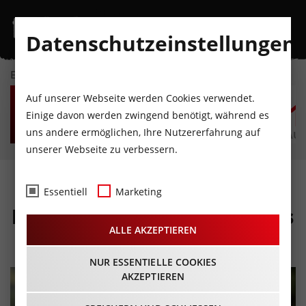
Datenschutzeinstellungen
EVENTKALENDER
MO
DI
MI
DO
FR
S
Auf unserer Webseite werden Cookies verwendet.
10
11
12
13
14
1
Einige davon werden zwingend benötigt, während es
uns andere ermöglichen, Ihre Nutzererfahrung auf
AUGUST
AUGUST
AUGUST
AUGUST
AUGUST
AUG
unserer Webseite zu verbessern.
Bataillonsfest Wipptal-
Essentiell
Marketing
Eisenstecken 2024 in Navis
ALLE AKZEPTIEREN
21.07.2024 - Beginn 08:30 Uhr
NUR ESSENTIELLE COOKIES
AKZEPTIEREN