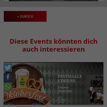
« ZURÜCK
Diese Events könnten dich
auch interessieren