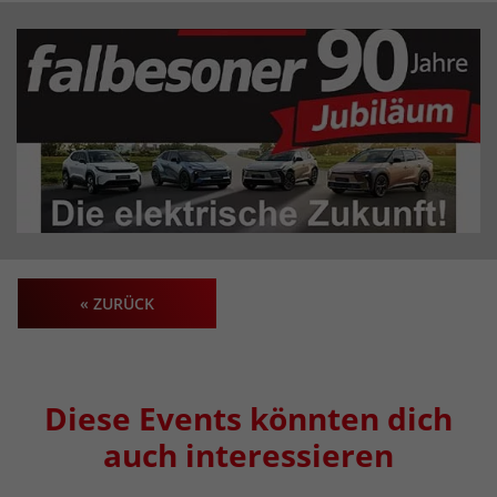
« ZURÜCK
Diese Events könnten dich
auch interessieren