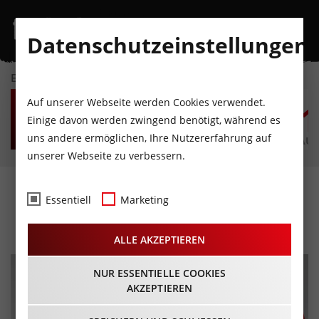
Datenschutzeinstellungen
EVENTKALENDER
FR
SA
SO
MO
DI
M
Auf unserer Webseite werden Cookies verwendet.
7
8
9
10
11
1
Einige davon werden zwingend benötigt, während es
uns andere ermöglichen, Ihre Nutzererfahrung auf
AUGUST
AUGUST
AUGUST
AUGUST
AUGUST
AUG
unserer Webseite zu verbessern.
Burgenfest 2024
Essentiell
Marketing
14.07.2024 - Beginn 11:00 Uhr
ALLE AKZEPTIEREN
NUR ESSENTIELLE COOKIES
AKZEPTIEREN