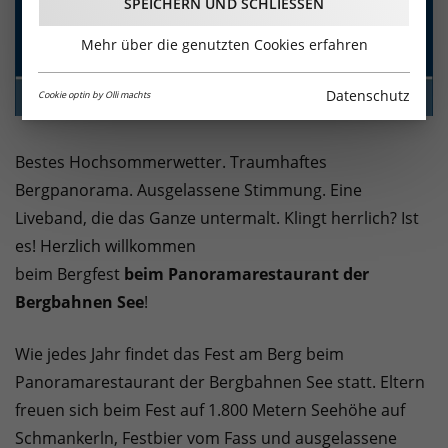
SPEICHERN UND SCHLIESSEN
Mehr über die genutzten Cookies erfahren
Datenschutz
Cookie optin by Olli machts
Bestes Hochsommerwetter. Traumhaftes
Bergpanorama. Ausgelassene Stimmung. Eine
Liveband, die das Ganze untermalt. Klingt herrlich? Ist
es! Herzlich willkommen
beim Bergfest
beim Panoramarestaurant der
Bergbahnen See
!
Wie jedes Jahr findet das Fest am Berg beim
Panoramarestaurant der Bergbahnen See statt. Eltern
freuen sich beim Fest auf 1.800 Metern Seehöhe auf
Schmankerln, Festbier vom Fass und ausgelassene