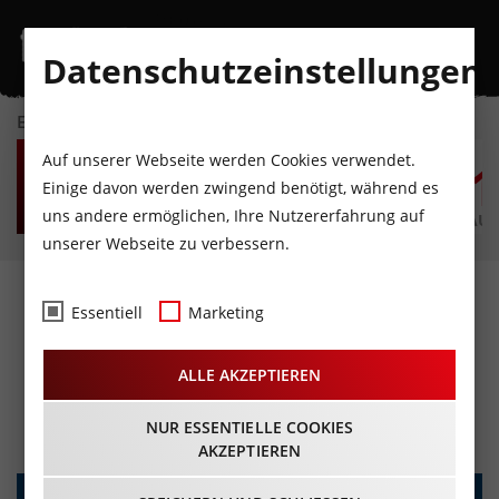
Datenschutzeinstellungen
EVENTKALENDER
FR
SA
SO
MO
DI
M
Auf unserer Webseite werden Cookies verwendet.
7
8
9
10
11
1
Einige davon werden zwingend benötigt, während es
uns andere ermöglichen, Ihre Nutzererfahrung auf
AUGUST
AUGUST
AUGUST
AUGUST
AUGUST
AUG
unserer Webseite zu verbessern.
Fest am Berg und 50-
Essentiell
Marketing
Jahrfeier der Bergbahnen
ALLE AKZEPTIEREN
See
15.08.2023 - Beginn 10:00 Uhr
NUR ESSENTIELLE COOKIES
AKZEPTIEREN