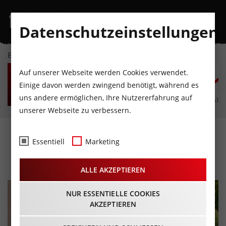
Datenschutzeinstellungen
EVENTKALENDER
FR
SA
SO
MO
DI
M
Auf unserer Webseite werden Cookies verwendet.
7
8
9
10
11
1
Einige davon werden zwingend benötigt, während es
uns andere ermöglichen, Ihre Nutzererfahrung auf
AUGUST
AUGUST
AUGUST
AUGUST
AUGUST
AUG
unserer Webseite zu verbessern.
Frischemarkt
Essentiell
Marketing
26.08.2023 - Beginn 08:30 Uhr
ALLE AKZEPTIEREN
NUR ESSENTIELLE COOKIES
AKZEPTIEREN