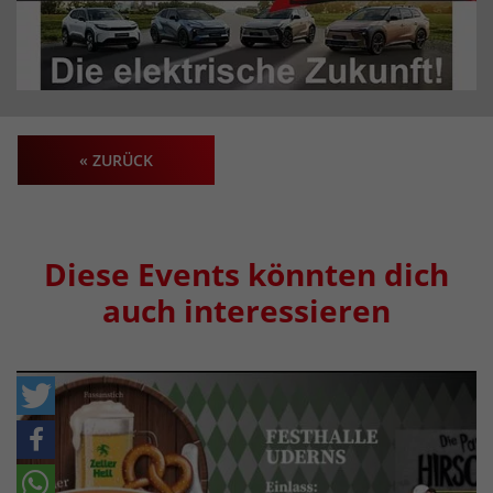
« ZURÜCK
Diese Events könnten dich
auch interessieren