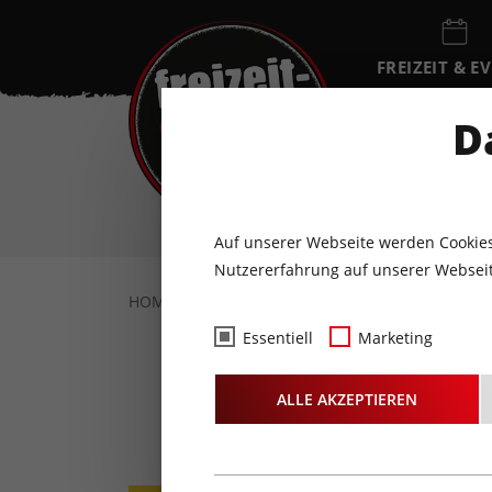
FREIZEIT & E
EVENTKALEN
D
DO
6
AUGUST
Auf unserer Webseite werden Cookies
Nutzererfahrung auf unserer Webseit
HOME
FREIZEIT & EVENTS
KULTUR
M
Essentiell
Marketing
Frühsc
ALLE AKZEPTIEREN