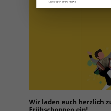
Cookie optin by Olli machts
Wir laden euch herzlich 
Frühschoppen ein!