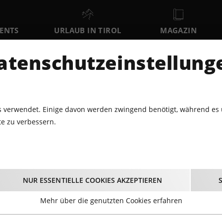
VENTS
URLAUB IN TIROL
MAGAZIN
DER
atenschutzeinstellung
FR
SA
SO
7
8
9
AUGUST
AUGUST
AUGUST
AU
 verwendet. Einige davon werden zwingend benötigt, während es 
e zu verbessern.
ÄRKTE · FESTE · BRAUCHTUM
FRÜHSCHOPPEN ZUM ALMABTRI
hoppen zum Almabtri
NUR ESSENTIELLE COOKIES AKZEPTIEREN
05.10.2024 - Beginn 11:00 Uhr
Mehr über die genutzten Cookies erfahren