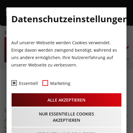
Datenschutzeinstellungen
EVENTKALENDER
SO
MO
DI
MI
DO
F
Auf unserer Webseite werden Cookies verwendet.
9
10
11
12
13
1
Einige davon werden zwingend benötigt, während es
uns andere ermöglichen, Ihre Nutzererfahrung auf
AUGUST
AUGUST
AUGUST
AUGUST
AUGUST
AUG
unserer Webseite zu verbessern.
innsbruck@night
Essentiell
Marketing
30.09.2022 - Beginn 17:00 Uhr
ALLE AKZEPTIEREN
NUR ESSENTIELLE COOKIES
AKZEPTIEREN