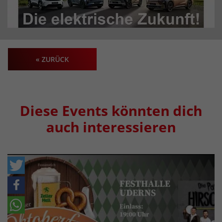
« ZURÜCK
Diese Events könnten dich
auch interessieren