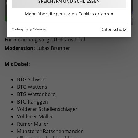
SPEICHERN UND SCHLIESSEN
Mehr über die genutzten Cookies erfahren
Datenschutz
Cookie optin by Olli machts
Für Stimmung sorgt JUHE aus Tirol.
Moderation:
Lukas Brunner
Mit Dabei:
BTG Schwaz
BTG Wattens
BTG Wattenberg
BTG Ranggen
Volderer Schellenschlager
Volderer Muller
Rumer Muller
Münsterer Ratschenmander