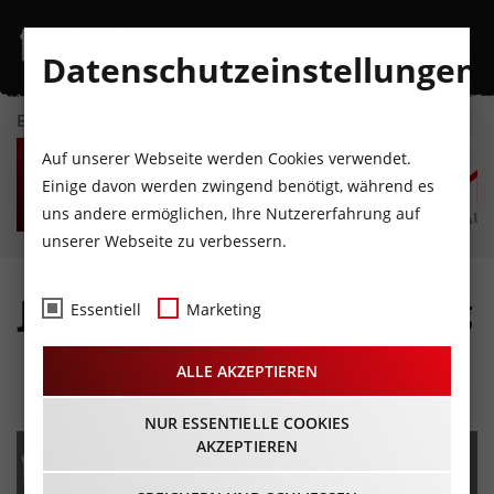
Datenschutzeinstellungen
EVENTKALENDER
SA
SO
MO
DI
MI
D
Auf unserer Webseite werden Cookies verwendet.
8
9
10
11
12
1
Einige davon werden zwingend benötigt, während es
uns andere ermöglichen, Ihre Nutzererfahrung auf
AUGUST
AUGUST
AUGUST
AUGUST
AUGUST
AUG
unserer Webseite zu verbessern.
Jubiläumsmaschgerschaug
Essentiell
Marketing
´n 40 Jahre BTG Neustift
ALLE AKZEPTIEREN
14.01.2023 - Beginn 19:30 Uhr
NUR ESSENTIELLE COOKIES
AKZEPTIEREN