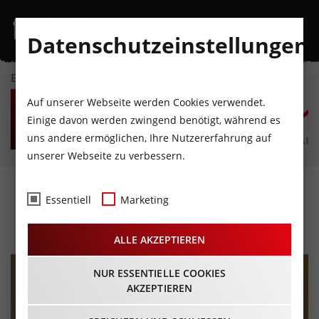
Datenschutzeinstellungen
EVENTKALENDER
FR
SA
SO
MO
DI
M
Auf unserer Webseite werden Cookies verwendet.
7
8
9
10
11
1
Einige davon werden zwingend benötigt, während es
uns andere ermöglichen, Ihre Nutzererfahrung auf
AUGUST
AUGUST
AUGUST
AUGUST
AUGUST
AUG
unserer Webseite zu verbessern.
Musik Flohmarkt
Essentiell
Marketing
25.01.2025 - Beginn 10:00 Uhr
ALLE AKZEPTIEREN
NUR ESSENTIELLE COOKIES
AKZEPTIEREN