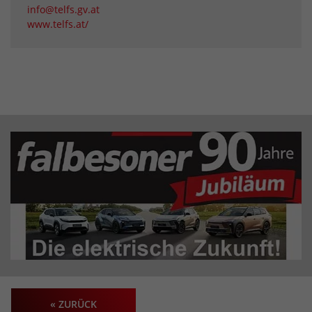
info@telfs.gv.at
www.telfs.at/
« ZURÜCK