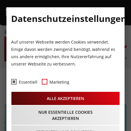
Datenschutzeinstellungen
EVENTKALENDER
SA
SO
MO
DI
MI
D
Auf unserer Webseite werden Cookies verwendet.
8
9
10
11
12
1
Einige davon werden zwingend benötigt, während es
uns andere ermöglichen, Ihre Nutzererfahrung auf
AUGUST
AUGUST
AUGUST
AUGUST
AUGUST
AUG
unserer Webseite zu verbessern.
Radlmarkt
Essentiell
Marketing
13.03.2026 - Beginn 13:00 Uhr
ALLE AKZEPTIEREN
NUR ESSENTIELLE COOKIES
AKZEPTIEREN